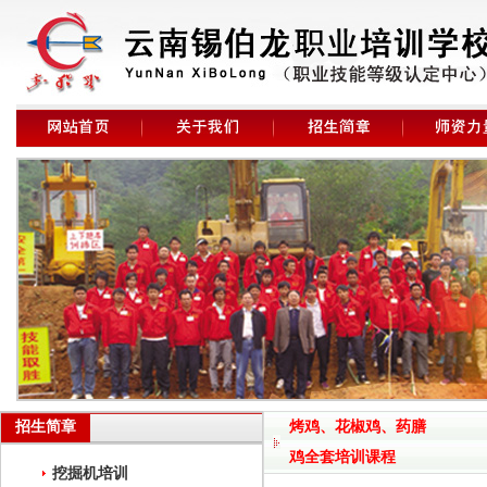
招生简章
烤鸡、花椒鸡、药膳
鸡全套培训课程
挖掘机培训