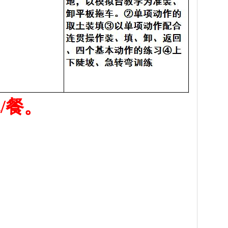
元
/
餐。